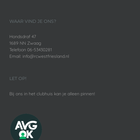
WAAR VIND JE ONS?
Hondsdraf 47
1689 NN Zwaag
Telefoon 06-53430281
Email: info@rcwestfriesland.nl
LET OP!
Bij ons in het clubhuis kan je alleen pinnen!