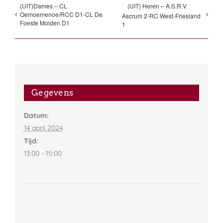
(UIT)Dames – CL
(UIT) Heren – A.S.R.V.
Oemoemenoe/RCC D1-CL De
Ascrum 2-RC West-Friesland
Foeste Moiden D1
1
Gegevens
Datum:
14 april 2024
Tijd:
13:00 - 15:00