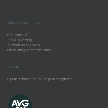
WAAR VIND JE ONS?
Hondsdraf 47
1689 NN Zwaag
Telefoon 06-53430281
Email: info@rcwestfriesland.nl
LET OP!
Bij ons in het clubhuis kan je alleen pinnen!