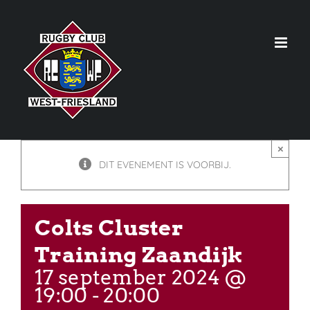
Skip
to
content
×
DIT EVENEMENT IS VOORBIJ.
Colts Cluster
Training Zaandijk
17 september 2024 @
19:00
-
20:00