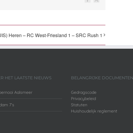
Facebook
X
IS) Heren – RC West-Friesland 1 – SRC Rush 1
ER HET LAATSTE NIEUWS
BELANGRIJKE DOCUMENTE
oernooi Aalsmeer
Gedragscode
Privacybeleid
dam 7’s
Statuten
Huishoudelijk reglement