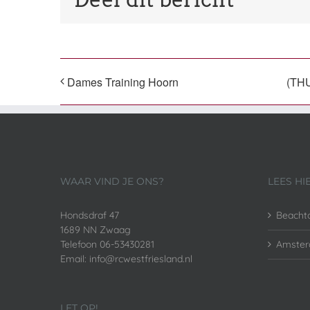
Dames Training Hoorn
(THU
WAAR VIND JE ONS?
LEES HI
Hondsdraf 47
Beacht
1689 NN Zwaag
Telefoon 06-53430281
Amster
Email: info@rcwestfriesland.nl
LET OP!