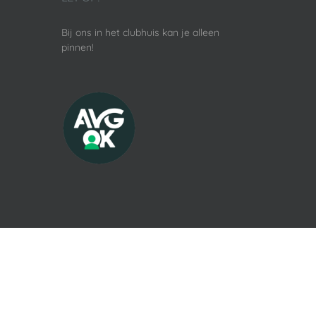
Bij ons in het clubhuis kan je alleen
pinnen!
©
2026 Copyright by
Rugby Club West Friesland
| Webdes