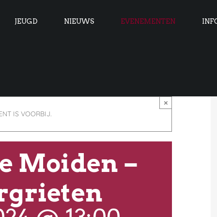
JEUGD
NIEUWS
EVENEMENTEN
INF
×
NT IS VOORBIJ.
te Moiden –
grieten