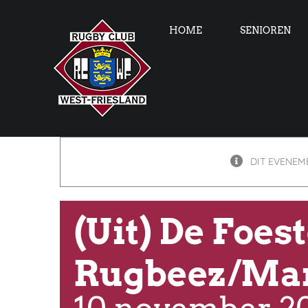
Skip
to
HOME
SENIOREN
content
DIT EVENEME
(Uit) De Foes
Rugbeez/Mar