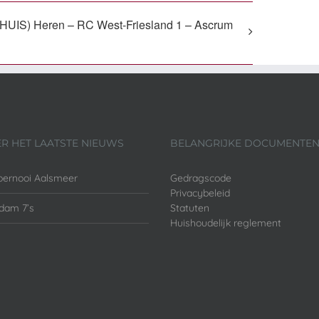
UIS) Heren – RC West-Friesland 1 – Ascrum
ER HET LAATSTE NIEUWS
BELANGRIJKE DOCUMENTE
oernooi Aalsmeer
Gedragscode
Privacybeleid
dam 7’s
Statuten
Huishoudelijk reglement