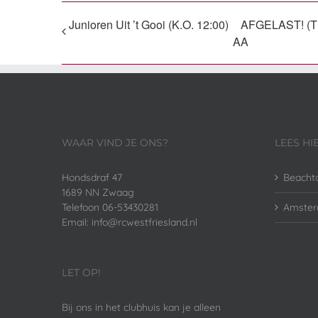
Junioren Uit ’t Gooi (K.O. 12:00)
AFGELAST! (TH
AA
WAAR VIND JE ONS?
LEES HI
Hondsdraf 47
Beacht
1689 NN Zwaag
Telefoon 06-53430281
Amster
Email: info@rcwestfriesland.nl
LET OP!
Bij ons in het clubhuis kan je alleen