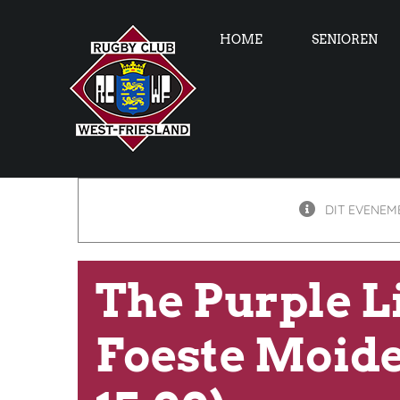
Skip
to
HOME
SENIOREN
content
DIT EVENEME
The Purple L
Foeste Moide