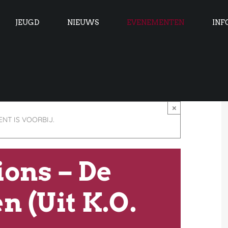
JEUGD
NIEUWS
EVENEMENTEN
INF
×
NT IS VOORBIJ.
ions – De
n (Uit K.O.