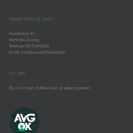
WAAR VIND JE ONS?
Hondsdraf 47
1689 NN Zwaag
Telefoon 06-53430281
Email: info@rcwestfriesland.nl
LET OP!
Bij ons in het clubhuis kan je alleen pinnen!