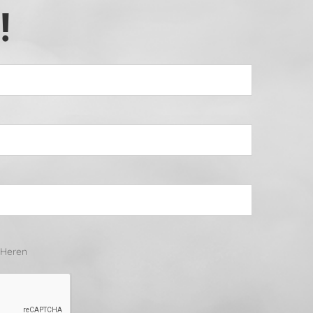
!
Heren