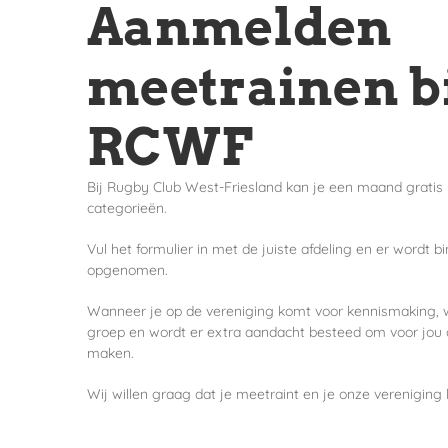
Aanmelden
meetrainen b
RCWF
Bij Rugby Club West-Friesland kan je een maand gratis m
categorieën.
Vul het formulier in met de juiste afdeling en er wordt b
opgenomen.
Wanneer je op de vereniging komt voor kennismaking, w
groep en wordt er extra aandacht besteed om voor jou d
maken.
Wij willen graag dat je meetraint en je onze vereniging 