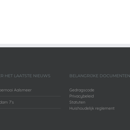
ER HET LAATSTE NIEUWS
BELANGRIJKE DOCUMENTE
oernooi Aalsmeer
Gedragscode
Privacybeleid
dam 7’s
Statuten
Huishoudelijk reglement