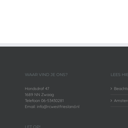
WAAR VIND JE ONS?
LEES HI
Hondsdraf 47
Beacht
1689 NN Zwaag
Telefoon 06-53430281
Amster
Email: info@rcwestfriesland.nl
LET OP!