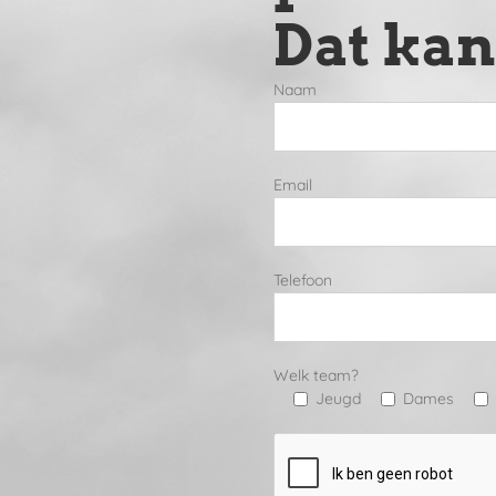
Dat kan
Naam
Email
Telefoon
Welk team?
Jeugd
Dames