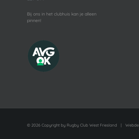
Bij ons in het clubhuis kan je alleen
pinnen!
©
2026 Copyright by
Rugby Club West Friesland
| Webdes